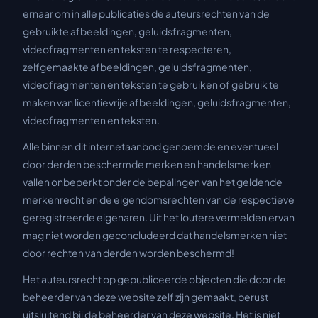
ernaar om in alle publicaties de auteursrechten van de
gebruikte afbeeldingen, geluidsfragmenten,
videofragmenten en teksten te respecteren,
zelfgemaakte afbeeldingen, geluidsfragmenten,
videofragmenten en teksten te gebruiken of gebruik te
maken van licentievrije afbeeldingen, geluidsfragmenten,
videofragmenten en teksten.
Alle binnen dit internetaanbod genoemde en eventueel
door derden beschermde merken en handelsmerken
vallen onbeperkt onder de bepalingen van het geldende
merkenrecht en de eigendomsrechten van de respectieve
geregistreerde eigenaren. Uit het loutere vermelden ervan
mag niet worden geconcludeerd dat handelsmerken niet
door rechten van derden worden beschermd!
Het auteursrecht op gepubliceerde objecten die door de
beheerder van deze website zelf zijn gemaakt, berust
uitsluitend bij de beheerder van deze website. Het is niet