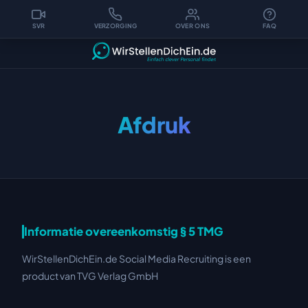
SVR
VERZORGING
OVER ONS
FAQ
Werven
Werving van
Over
FAQ
via sociale
zorgpersoneel
ons
video
Afdruk
Informatie overeenkomstig § 5 TMG
WirStellenDichEin.de Social Media Recruiting is een
product van TVG Verlag GmbH